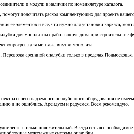
оединители и модули в наличии по номенклатуре каталога.
 помогут подсчитать расход комплектующих для проекта вашего
ия ее элементов и все, что нужно для установки каркаса, монт
лубки для монолитных работ вокруг дома при строительстве ф
ктропрогрева для монтажа внутри монолита.
. Перевозка арендной опалубки только в пределах Подмосковья.
ектра своего надземного опалубочного оборудования не имеем. Ч
анию и не ошиблись. Арендуем и радуемся. Всем рекомендую.
удничества только положительный. Всегда есть все необходимое
рупноблочные межэтажные системы опалубки.