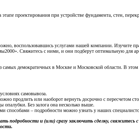
этапе проектирования при устройстве фундамента, стен, перек
 можно, воспользовавшись услугами нашей компании. Изучите пр
000». Свяжитесь с ними, и они подберут оптимальную для арен
самых демократичных в Москве и Московской области. В этом н
 условиях самовывоза.
можно продлить или наоборот вернуть досрочно с пересчетом ст
ды опалубки. Без залога она несколько выше.
ми способами – подробности можно узнать у наших специалисто
нать подробности и (или) сразу заключить сделку, свяжитес
ности.