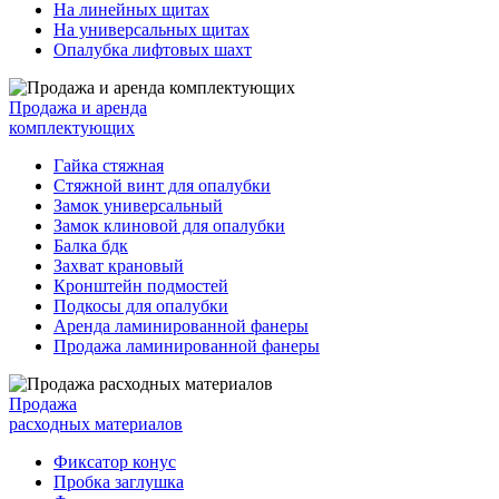
На линейных щитах
На универсальных щитах
Опалубка лифтовых шахт
Продажа и аренда
комплектующих
Гайка стяжная
Стяжной винт для опалубки
Замок универсальный
Замок клиновой для опалубки
Балка бдк
Захват крановый
Кронштейн подмостей
Подкосы для опалубки
Аренда ламинированной фанеры
Продажа ламинированной фанеры
Продажа
расходных материалов
Фиксатор конус
Пробка заглушка