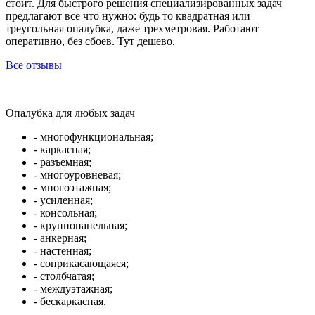
стоит. Для быстрого решения специализированных задач
предлагают все что нужно: будь то квадратная или
треугольная опалубка, даже трехметровая. Работают
оперативно, без сбоев. Тут дешево.
Все отзывы
Опалубка для любых задач
- многофункциональная;
- каркасная;
- разъемная;
- многоуровневая;
- многоэтажная;
- усиленная;
- консольная;
- крупнопанельная;
- анкерная;
- настенная;
- соприкасающаяся;
- столбчатая;
- междуэтажная;
- бескаркасная.