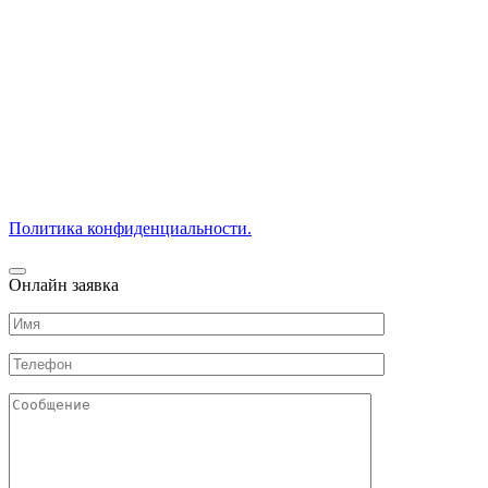
Если вам нужна бюджетная временная опалубка напрокат,
обращайтесь! Только у нас прокат заводских железных
опалубочных систем по выгодной цене за кв.м. Подробности
в прайс листе.
Предлагаем БУ опалубку подешевле. В наличии:
цельнометаллическая (каркас облегченный алюминиевый или
стальной) или сборная металлодеревянная (из металла и
дерева).
Заказать коммерческое предложение на профессиональную
раздвижную и разноуровневую опалубку можно по телефону.
Политика конфиденциальности.
Онлайн заявка