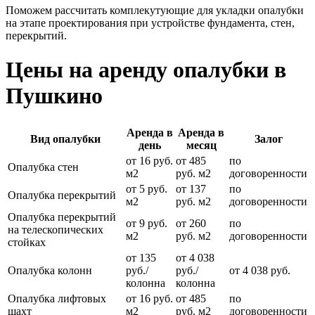
Поможем рассчитать комплекутующие для укладки опалубки
на этапе проектирования при устройстве фундамента, стен,
перекрытий.
Цены на аренду опалубки в
Пушкино
Аренда в
Аренда в
Вид опалубки
Залог
день
месяц
от 16 руб.
от 485
по
Опалубка стен
м2
руб. м2
договоренности
от 5 руб.
от 137
по
Опалубка перекрытий
м2
руб. м2
договоренности
Опалубка перекрытий
от 9 руб.
от 260
по
на телескопических
м2
руб. м2
договоренности
стойках
от 135
от 4 038
Опалубка колонн
руб./
руб./
от 4 038 руб.
колонна
колонна
Опалубка лифтовых
от 16 руб.
от 485
по
шахт
м2
руб. м2
договоренности