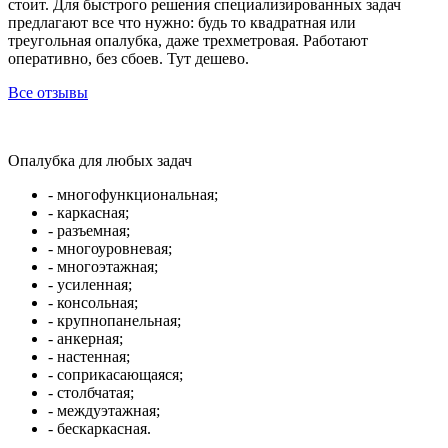
стоит. Для быстрого решения специализированных задач
предлагают все что нужно: будь то квадратная или
треугольная опалубка, даже трехметровая. Работают
оперативно, без сбоев. Тут дешево.
Все отзывы
Опалубка для любых задач
- многофункциональная;
- каркасная;
- разъемная;
- многоуровневая;
- многоэтажная;
- усиленная;
- консольная;
- крупнопанельная;
- анкерная;
- настенная;
- соприкасающаяся;
- столбчатая;
- междуэтажная;
- бескаркасная.