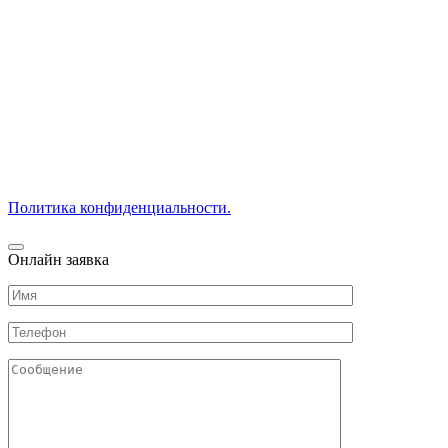
Если вам нужна бюджетная временная опалубка напрокат,
обращайтесь! Только у нас прокат заводских железных
опалубочных систем по выгодной цене за кв.м. Подробности
в прайс листе.
Предлагаем БУ опалубку подешевле. В наличии:
цельнометаллическая (каркас облегченный алюминиевый или
стальной) или сборная металлодеревянная (из металла и
дерева).
Заказать коммерческое предложение на профессиональную
раздвижную и разноуровневую опалубку можно по телефону.
Политика конфиденциальности.
Онлайн заявка