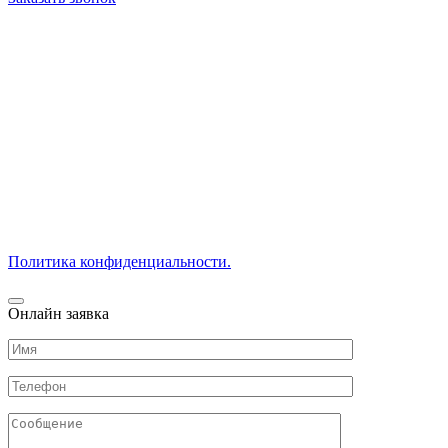
Если вам нужна бюджетная временная опалубка напрокат,
обращайтесь! Только у нас прокат заводских железных
опалубочных систем по выгодной цене за кв.м. Подробности
в прайс листе.
Предлагаем БУ опалубку подешевле. В наличии:
цельнометаллическая (каркас облегченный алюминиевый или
стальной) или сборная металлодеревянная (из металла и
дерева).
Заказать коммерческое предложение на профессиональную
раздвижную и разноуровневую опалубку можно по телефону.
Политика конфиденциальности.
Онлайн заявка