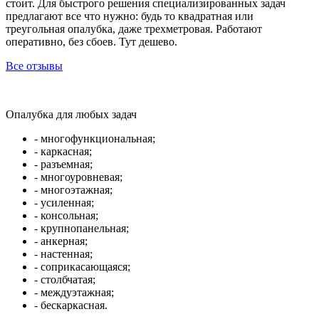
стоит. Для быстрого решения специализированных задач
предлагают все что нужно: будь то квадратная или
треугольная опалубка, даже трехметровая. Работают
оперативно, без сбоев. Тут дешево.
Все отзывы
Опалубка для любых задач
- многофункциональная;
- каркасная;
- разъемная;
- многоуровневая;
- многоэтажная;
- усиленная;
- консольная;
- крупнопанельная;
- анкерная;
- настенная;
- соприкасающаяся;
- столбчатая;
- междуэтажная;
- бескаркасная.