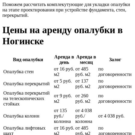
Поможем рассчитать комплекутующие для укладки опалубки
на этапе проектирования при устройстве фундамента, стен,
перекрытий.
Цены на аренду опалубки в
Ногинске
Аренда в
Аренда в
Вид опалубки
Залог
день
месяц
от 16 руб.
от 485
по
Опалубка стен
м2
руб. м2
договоренности
от 5 руб.
от 137
по
Опалубка перекрытий
м2
руб. м2
договоренности
Опалубка перекрытий
от 9 руб.
от 260
по
на телескопических
м2
руб. м2
договоренности
стойках
от 135
от 4 038
Опалубка колонн
руб./
руб./
от 4 038 руб.
колонна
колонна
Опалубка лифтовых
от 16 руб.
от 485
по
шахт
м2
руб. м2
договоренности