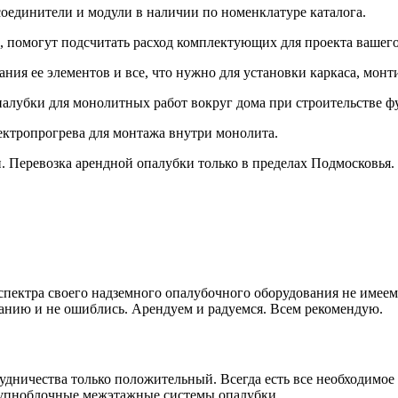
оединители и модули в наличии по номенклатуре каталога.
 помогут подсчитать расход комплектующих для проекта вашего
ия ее элементов и все, что нужно для установки каркаса, монт
лубки для монолитных работ вокруг дома при строительстве ф
ктропрогрева для монтажа внутри монолита.
. Перевозка арендной опалубки только в пределах Подмосковья.
ектра своего надземного опалубочного оборудования не имеем. Ч
анию и не ошиблись. Арендуем и радуемся. Всем рекомендую.
удничества только положительный. Всегда есть все необходимое
рупноблочные межэтажные системы опалубки.