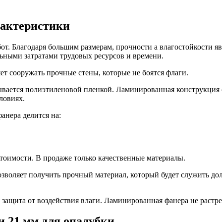
рактеристики
т. Благодаря большим размерам, прочности а влагостойкости я
ьными затратами трудовых ресурсов и времени.
яет сооружать прочные стены, которые не боятся флаги.
вается полиэтиленовой пленкой. Ламинированная конструкция о
ловиях.
анера делится на:
тоимости. В продаже только качественные материалы.
воляет получить прочный материал, который будет служить долг
защита от воздействия влаги. Ламинированная фанера не растре
 21 мм для опалубки