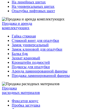
На линейных щитах
На универсальных щитах
Опалубка лифтовых шахт
Продажа и аренда
комплектующих
Гайка стяжная
Стяжной винт для опалубки
Замок универсальный
Замок клиновой для опалубки
Балка бдк
Захват крановый
Кронштейн подмостей
Подкосы для опалубки
Аренда ламинированной фанеры
Продажа ламинированной фанеры
Продажа
расходных материалов
Фиксатор конус
Пробка заглушка