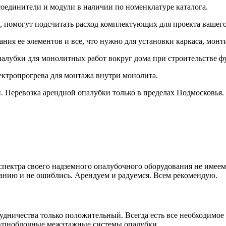
оединители и модули в наличии по номенклатуре каталога.
 помогут подсчитать расход комплектующих для проекта вашего
ия ее элементов и все, что нужно для установки каркаса, монт
лубки для монолитных работ вокруг дома при строительстве ф
ктропрогрева для монтажа внутри монолита.
. Перевозка арендной опалубки только в пределах Подмосковья.
ектра своего надземного опалубочного оборудования не имеем. Ч
анию и не ошиблись. Арендуем и радуемся. Всем рекомендую.
удничества только положительный. Всегда есть все необходимое
рупноблочные межэтажные системы опалубки.