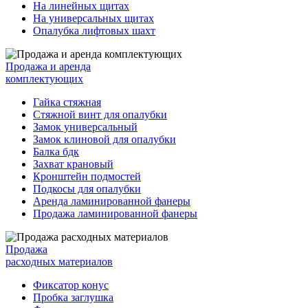
На линейных щитах
На универсальных щитах
Опалубка лифтовых шахт
Продажа и аренда
комплектующих
Гайка стяжная
Стяжной винт для опалубки
Замок универсальный
Замок клиновой для опалубки
Балка бдк
Захват крановый
Кронштейн подмостей
Подкосы для опалубки
Аренда ламинированной фанеры
Продажа ламинированной фанеры
Продажа
расходных материалов
Фиксатор конус
Пробка заглушка