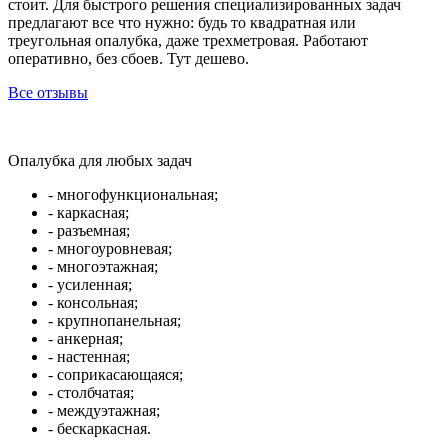
стоит. Для быстрого решения специализированных задач
предлагают все что нужно: будь то квадратная или
треугольная опалубка, даже трехметровая. Работают
оперативно, без сбоев. Тут дешево.
Все отзывы
Опалубка для любых задач
- многофункциональная;
- каркасная;
- разъемная;
- многоуровневая;
- многоэтажная;
- усиленная;
- консольная;
- крупнопанельная;
- анкерная;
- настенная;
- соприкасающаяся;
- столбчатая;
- междуэтажная;
- бескаркасная.