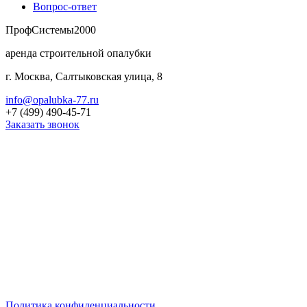
Вопрос-ответ
Проф
Системы
2000
аренда строительной опалубки
г. Москва, Салтыковская улица, 8
info@opalubka-77.ru
+7 (499) 490-45-71
Заказать звонок
Если вам нужна бюджетная временная опалубка напрокат,
обращайтесь! Только у нас прокат заводских железных
опалубочных систем по выгодной цене за кв.м. Подробности
в прайс листе.
Предлагаем БУ опалубку подешевле. В наличии:
цельнометаллическая (каркас облегченный алюминиевый или
стальной) или сборная металлодеревянная (из металла и
дерева).
Заказать коммерческое предложение на профессиональную
раздвижную и разноуровневую опалубку можно по телефону.
Политика конфиденциальности.